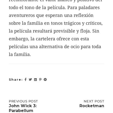
todo el tono de la película. Para paladares
aventureros que esperan una reflexión
sobre la familia en tonos trágicos y críticos,
la película resultará previsible y floja. Sin
embargo, la cartelera ofrece con esta
películas una alternativa de ocio para toda
la familia.
Share:
Post
PREVIOUS
PREVIOUS POST
NEXT
NEXT POST
POST:
POST:
John Wick 3:
Rocketman
JOHN
ROCKETMAN
Parabellum