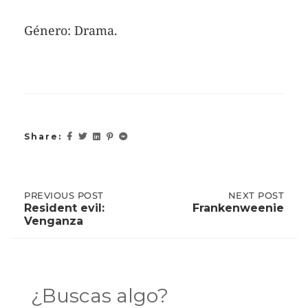
Género: Drama.
Share:
Post
PREVIOUS
PREVIOUS POST
NEXT
NEXT POST
POST:
POST:
Resident evil:
Frankenweenie
RESIDENT
FRANKENWEENIE
Venganza
EVIL:
navigation
VENGANZA
¿Buscas algo?