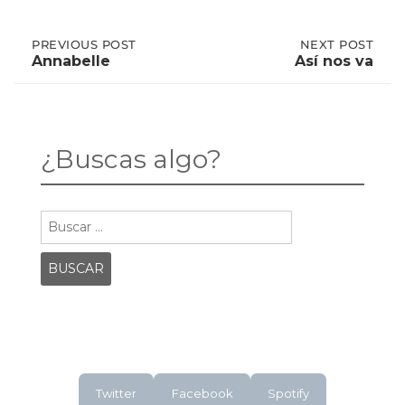
Post
PREVIOUS
PREVIOUS POST
NEXT
NEXT POST
POST:
POST:
Annabelle
Así nos va
ANNABELLE
ASÍ
NOS
navigation
VA
¿Buscas algo?
Buscar:
Twitter
Facebook
Spotify