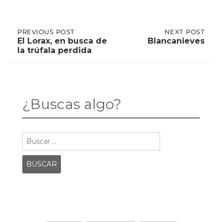
Post
PREVIOUS
PREVIOUS POST
NEXT
NEXT POST
POST:
POST:
El Lorax, en busca de
Blancanieves
EL
BLANCANIEVES
la trúfala perdida
LORAX,
navigation
EN
BUSCA
DE
LA
TRÚFALA
¿Buscas algo?
PERDIDA
Buscar: