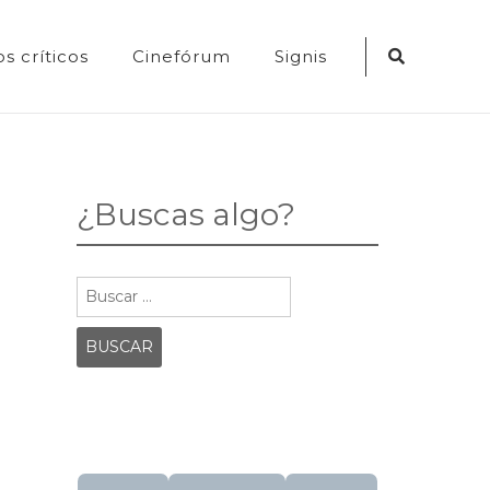
Search
s críticos
Cinefórum
Signis
Icon
¿Buscas algo?
Buscar: