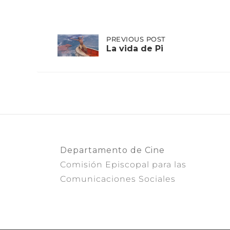
Post
PREVIOUS
PREVIOUS POST
POST:
La vida de Pi
LA
VIDA
navigation
DE
PI
Departamento de Cine
Comisión Episcopal para las
Comunicaciones Sociales