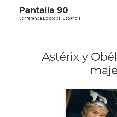
Skip
Pantalla 90
to
Conferencia Episcopal Española
content
Astérix y Obél
maje