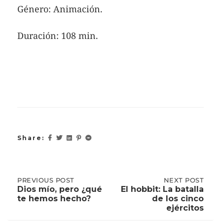
Género: Animación.
Duración: 108 min.
Share:
Post
PREVIOUS
PREVIOUS POST
NEXT
NEXT POST
POST:
POST:
Dios mío, pero ¿qué
El hobbit: La batalla
DIOS
EL
te hemos hecho?
de los cinco
MÍO,
HOBBIT:
navigation
ejércitos
PERO
LA
¿QUÉ
BATALLA