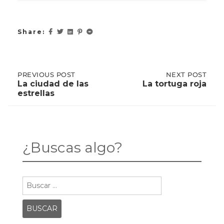
Share:
Post
PREVIOUS
PREVIOUS POST
NEXT
NEXT POST
POST:
POST:
La ciudad de las
La tortuga roja
LA
LA
estrellas
CIUDAD
TORTUGA
navigation
DE
ROJA
LAS
ESTRELLAS
¿Buscas algo?
Buscar: