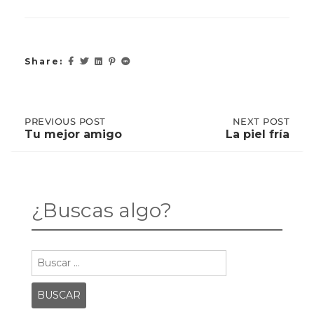
Share:
Post
PREVIOUS
PREVIOUS POST
NEXT
NEXT POST
POST:
POST:
Tu mejor amigo
La piel fría
TU
LA
MEJOR
PIEL
navigation
AMIGO
FRÍA
¿Buscas algo?
Buscar: