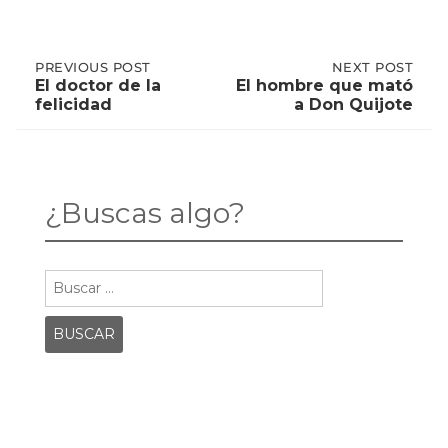
Post
PREVIOUS
PREVIOUS POST
NEXT
NEXT POST
POST:
POST:
El doctor de la
El hombre que mató
EL
EL
felicidad
a Don Quijote
DOCTOR
HOMBRE
navigation
DE
QUE
LA
MATÓ
FELICIDAD
A
DON
QUIJOTE
¿Buscas algo?
Buscar: