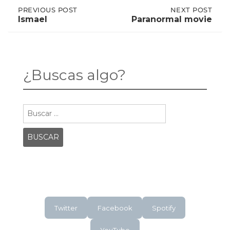
Post
PREVIOUS
PREVIOUS POST
NEXT
NEXT POST
POST:
POST:
Ismael
Paranormal movie
ISMAEL
PARANORMAL
MOVIE
navigation
¿Buscas algo?
Buscar:
Twitter
Facebook
Spotify