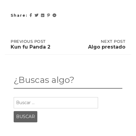
Share:
Post
PREVIOUS
PREVIOUS POST
NEXT
NEXT POST
POST:
POST:
Kun fu Panda 2
Algo prestado
KUN
ALGO
FU
PRESTADO
navigation
PANDA
2
¿Buscas algo?
Buscar: