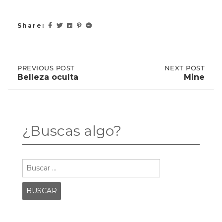
Share:
Post
PREVIOUS
PREVIOUS POST
NEXT
NEXT POST
POST:
POST:
Belleza oculta
Mine
BELLEZA
MINE
OCULTA
navigation
¿Buscas algo?
Buscar: