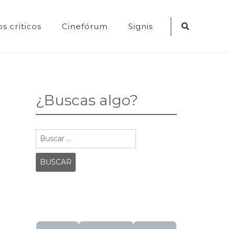
Search
s críticos
Cinefórum
Signis
Icon
¿Buscas algo?
Buscar: