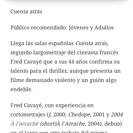
Cuenta atrás
Público recomendado: Jóvenes y Adultos
Llega las salas españolas
Cuenta atrás
,
segundo largometraje del cineasta francés
Fred Cavayé que a sus 44 años confirma su
talento para el thriller, aunque presenta un
filme demasiado violento y un guión algo
endeble.
Fred Cavayé, con experiencia en
cortometrajes (
J
, 2000;
Chedope
, 2001 y
2004
À l’arraché
(short)
À l’Arrache
, 2004), debutó
en el largo con otro trabajo del mismo