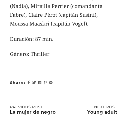
(Nadia), Mireille Perrier (comandante
Fabre), Claire Pérot (capitán Susini),
Moussa Maaskri (capitán Vogel).
Duración: 87 min.
Género: Thriller
Share:
Post
PREVIOUS
PREVIOUS POST
NEXT
NEXT POST
POST:
POST:
La mujer de negro
Young adult
LA
YOUNG
MUJER
ADULT
navigation
DE