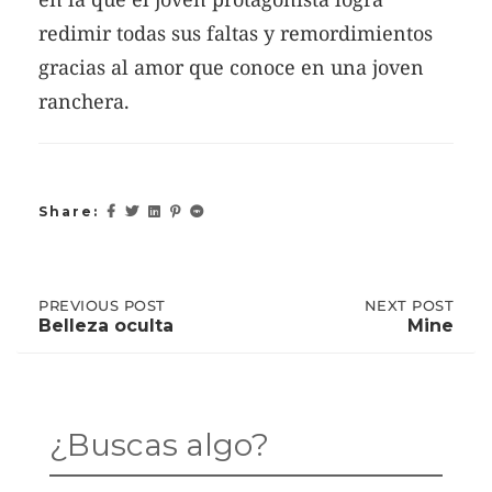
redimir todas sus faltas y remordimientos
gracias al amor que conoce en una joven
ranchera.
Share:
Post
PREVIOUS
PREVIOUS POST
NEXT
NEXT POST
POST:
POST:
Belleza oculta
Mine
BELLEZA
MINE
OCULTA
navigation
¿Buscas algo?