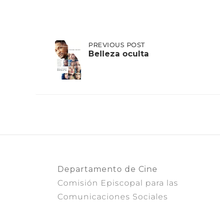
Post
PREVIOUS
PREVIOUS POST
POST:
Belleza oculta
BELLEZA
OCULTA
navigation
Departamento de Cine
Comisión Episcopal para las
Comunicaciones Sociales