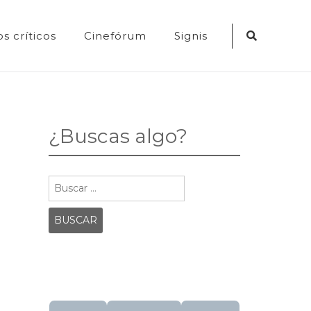
Search
s críticos
Cinefórum
Signis
Icon
¿Buscas algo?
Buscar: