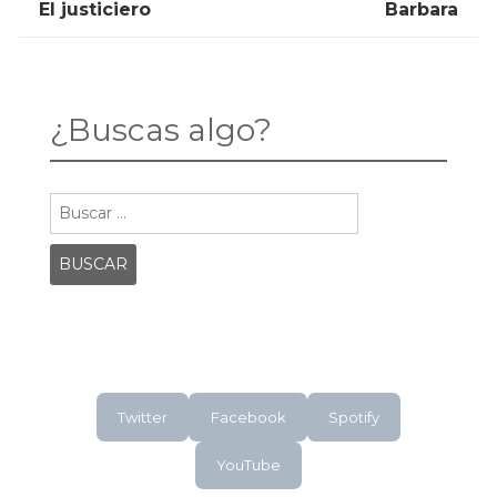
Post
POST:
POST:
El justiciero
Barbara
EL
BARBARA
JUSTICIERO
navigation
¿Buscas algo?
Buscar:
Twitter
Facebook
Spotify
YouTube