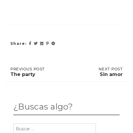
Share:
Post
PREVIOUS
PREVIOUS POST
NEXT
NEXT POST
POST:
POST:
The party
Sin amor
THE
SIN
PARTY
AMOR
navigation
¿Buscas algo?
Buscar: