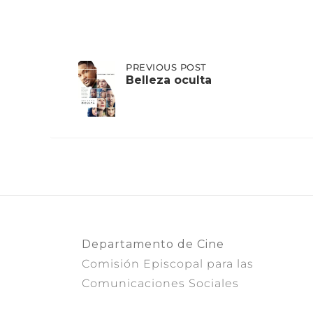
Post
PREVIOUS
PREVIOUS POST
POST:
Belleza oculta
BELLEZA
OCULTA
navigation
Departamento de Cine
Comisión Episcopal para las
Comunicaciones Sociales