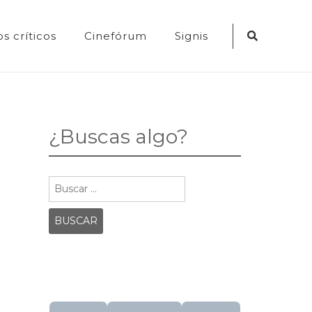
Search
s críticos
Cinefórum
Signis
Icon
¿Buscas algo?
Buscar: