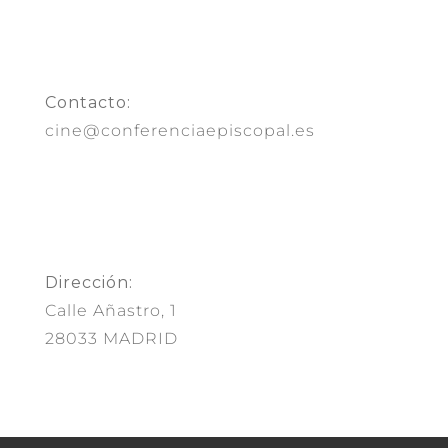
Contacto:
cine@conferenciaepiscopal.es
Dirección:
Calle Añastro, 1
28033 MADRID