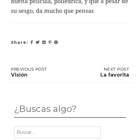
buena película, poliédrica, y que a pesar de
su sesgo, da mucho que pensar.
Share:
Post
PREVIOUS
PREVIOUS POST
NEXT
NEXT POST
POST:
POST:
Visión
La favorita
VISIÓN
LA
FAVORITA
navigation
¿Buscas algo?
Buscar: