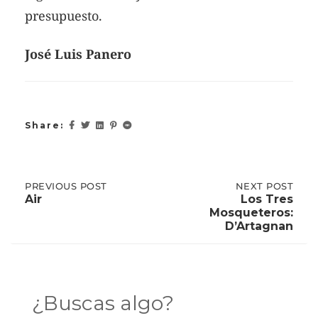
presupuesto.
José Luis Panero
Share:
Post
PREVIOUS
PREVIOUS POST
NEXT
NEXT POST
POST:
POST:
Air
Los Tres
AIR
LOS
Mosqueteros:
TRES
navigation
D’Artagnan
MOSQUETEROS:
D’ARTAGNAN
¿Buscas algo?