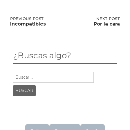
Post
PREVIOUS
PREVIOUS POST
NEXT
NEXT POST
POST:
POST:
Incompatibles
Por la cara
INCOMPATIBLES
POR
LA
navigation
CARA
¿Buscas algo?
Buscar: