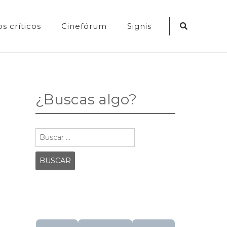
Search
s críticos
Cinefórum
Signis
Icon
¿Buscas algo?
Buscar: