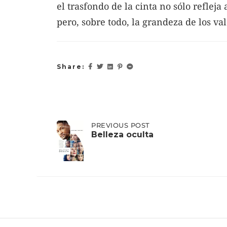
el trasfondo de la cinta no sólo reflej
pero, sobre todo, la grandeza de los val
Share:
Post
PREVIOUS
PREVIOUS POST
POST:
Belleza oculta
BELLEZA
OCULTA
navigation