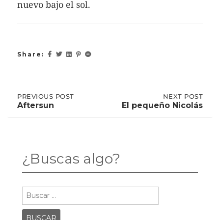
nuevo bajo el sol.
Share:
Post
PREVIOUS
PREVIOUS POST
NEXT
NEXT POST
POST:
POST:
Aftersun
El pequeño Nicolás
AFTERSUN
EL
PEQUEÑO
navigation
NICOLÁS
¿Buscas algo?
Buscar: