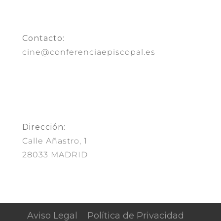
Contacto:
cine@conferenciaepiscopal.es
Dirección:
Calle Añastro, 1
28033 MADRID
Aviso Legal
Política de Privacidad