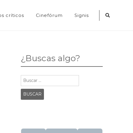
Search
s críticos
Cinefórum
Signis
Icon
¿Buscas algo?
Buscar: