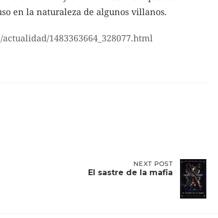
so en la naturaleza de algunos villanos.
02/actualidad/1483363664_328077.html
NEXT
NEXT POST
POST:
El sastre de la mafia
EL
SASTRE
DE
LA
MAFIA