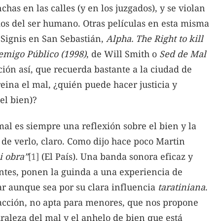
chas en las calles (y en los juzgados), y se violan
os del ser humano. Otras películas en esta misma
 Signis en San Sebastián,
Alpha. The Right to kill
emigo Público (1998)
, de Will Smith o
Sed de Mal
ión así, que recuerda bastante a la ciudad de
ina el mal, ¿quién puede hacer justicia y
el bien)?
mal es siempre una reflexión sobre el bien y la
 de verlo, claro. Como dijo hace poco Martin
i obra”
[1]
(El País). Una banda sonora eficaz y
entes, ponen la guinda a una experiencia de
r aunque sea por su clara influencia
taratiniana
.
 acción, no apta para menores, que nos propone
raleza del mal y el anhelo de bien que está