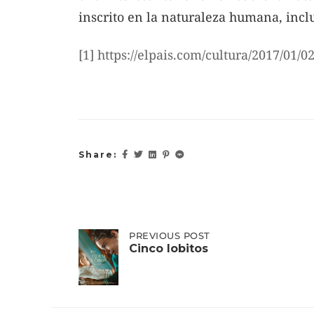
inscrito en la naturaleza humana, inclu
[1]
https://elpais.com/cultura/2017/01/
Share:
Post
PREVIOUS
PREVIOUS POST
POST:
Cinco lobitos
CINCO
LOBITOS
navigation