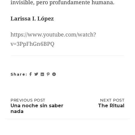
invisible, pero profundamente humana.
Larissa I. López
https://www.youtube.com/watch?
v=3PpFhGn6BPQ
Share:
Post
PREVIOUS
PREVIOUS POST
NEXT
NEXT POST
POST:
POST:
Una noche sin saber
The Ritual
UNA
THE
nada
NOCHE
RITUAL
navigation
SIN
SABER
NADA