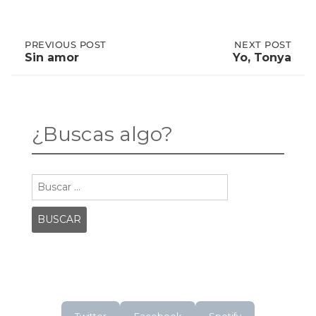
Post
PREVIOUS
PREVIOUS POST
NEXT
NEXT POST
POST:
POST:
Sin amor
Yo, Tonya
SIN
YO,
AMOR
TONYA
navigation
¿Buscas algo?
Buscar: