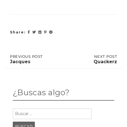
Share:
Post
PREVIOUS
PREVIOUS POST
NEXT
NEXT POST
POST:
POST:
Jacques
Quackerz
JACQUES
QUACKERZ
navigation
¿Buscas algo?
Buscar: