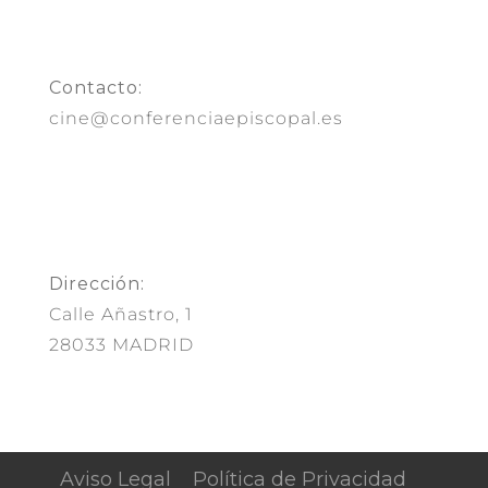
Contacto:
cine@conferenciaepiscopal.es
Dirección:
Calle Añastro, 1
28033 MADRID
Aviso Legal
Política de Privacidad