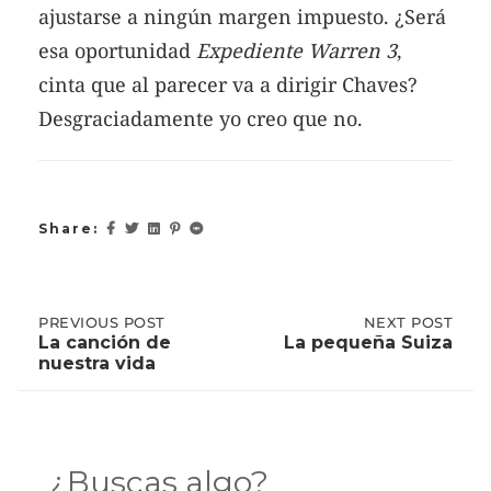
ajustarse a ningún margen impuesto. ¿Será
esa oportunidad
Expediente Warren 3
,
cinta que al parecer va a dirigir Chaves?
Desgraciadamente yo creo que no.
Share:
Post
PREVIOUS
PREVIOUS POST
NEXT
NEXT POST
POST:
POST:
La canción de
La pequeña Suiza
LA
LA
nuestra vida
CANCIÓN
PEQUEÑA
navigation
DE
SUIZA
NUESTRA
VIDA
¿Buscas algo?