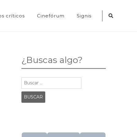
Search
s críticos
Cinefórum
Signis
Icon
¿Buscas algo?
Buscar: