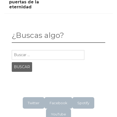
VAN
SOBIBOR
puertas de la
GOGH,
navigation
eternidad
A
LAS
PUERTAS
DE
LA
ETERNIDAD
¿Buscas algo?
Buscar:
Twitter
Facebook
Spotify
YouTube