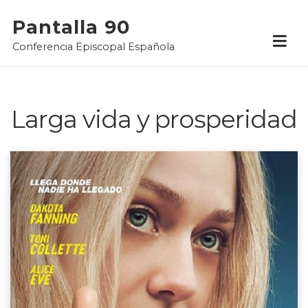
Skip
Pantalla 90
to
Conferencia Episcopal Española
content
Larga vida y prosperidad