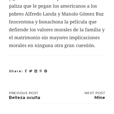
paliza que le pegan los americanos a los
pobres Alfredo Landa y Manolo Gómez Bur.
Inocentona y bonachona la película que
defiende los valores morales de la familia y
el matrimonio sin mayores implicaciones
morales en ninguna otra gran cuestión.
Share:
Post
PREVIOUS
PREVIOUS POST
NEXT
NEXT POST
POST:
POST:
Belleza oculta
Mine
BELLEZA
MINE
OCULTA
navigation