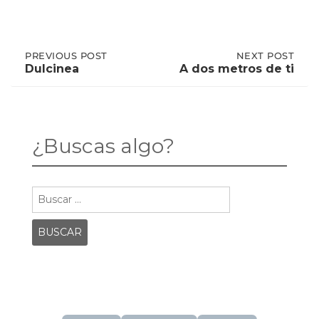
Post
PREVIOUS
PREVIOUS POST
NEXT
NEXT POST
POST:
POST:
Dulcinea
A dos metros de ti
DULCINEA
A
DOS
navigation
METROS
DE
TI
¿Buscas algo?
Buscar: