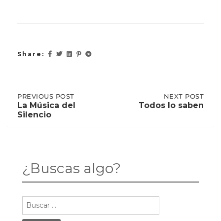
Share:
Post
PREVIOUS
PREVIOUS POST
NEXT
NEXT POST
POST:
POST:
La Música del
Todos lo saben
LA
TODOS
Silencio
MÚSICA
LO
navigation
DEL
SABEN
SILENCIO
¿Buscas algo?
Buscar: