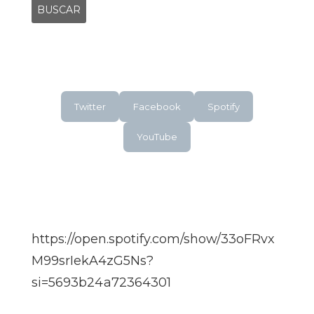
Twitter
Facebook
Spotify
YouTube
https://open.spotify.com/show/33oFRvx
M99srIekA4zG5Ns?
si=5693b24a72364301