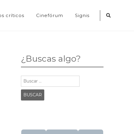
Search
s críticos
Cinefórum
Signis
Icon
¿Buscas algo?
Buscar: