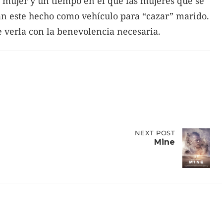
e mujer y un tiempo en el que las mujeres que se
an este hecho como vehículo para “cazar” marido.
 verla con la benevolencia necesaria.
NEXT
NEXT POST
POST:
Mine
MINE