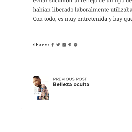
evitar sucumbir al reflejo de un tipo d
habían liberado laboralmente utilizab
Con todo, es muy entretenida y hay que
Share:
Post
PREVIOUS
PREVIOUS POST
POST:
Belleza oculta
BELLEZA
OCULTA
navigation