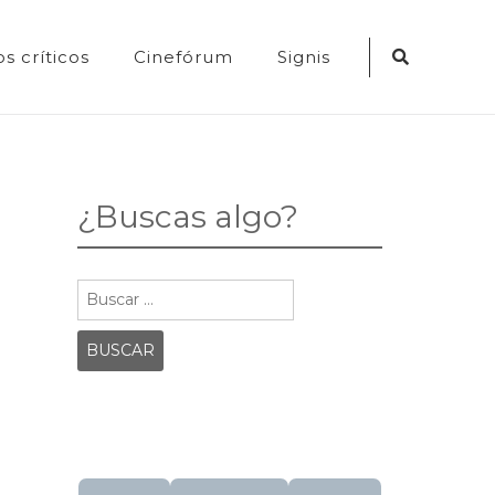
Search
s críticos
Cinefórum
Signis
Icon
¿Buscas algo?
Buscar: