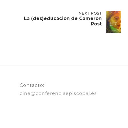
NEXT
NEXT POST
POST:
La (des)educacion de Cameron
LA
Post
(DES)EDUCACION
DE
CAMERON
POST
Contacto:
cine@conferenciaepiscopal.es