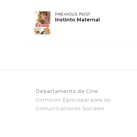
Post
PREVIOUS
PREVIOUS POST
POST:
Instinto Maternal
INSTINTO
MATERNAL
navigation
Departamento de Cine
Comisión Episcopal para las
Comunicaciones Sociales