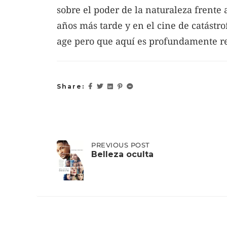
sobre el poder de la naturaleza frente
años más tarde y en el cine de catást
age pero que aquí es profundamente re
Share:
Post
PREVIOUS
PREVIOUS POST
POST:
Belleza oculta
BELLEZA
OCULTA
navigation