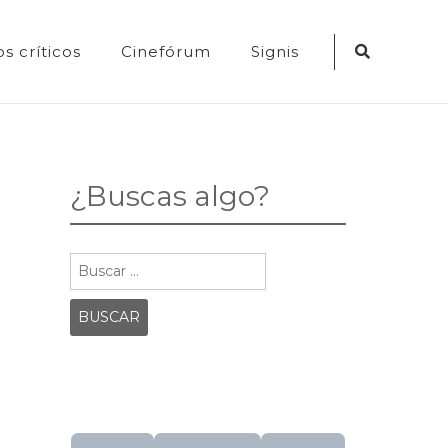
Search
s críticos
Cinefórum
Signis
Icon
¿Buscas algo?
Buscar: