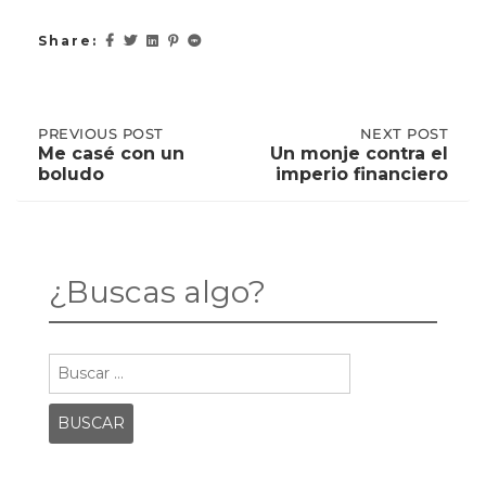
Share:
Post
PREVIOUS
PREVIOUS POST
NEXT
NEXT POST
POST:
POST:
Me casé con un
Un monje contra el
ME
UN
boludo
imperio financiero
CASÉ
MONJE
navigation
CON
CONTRA
UN
EL
BOLUDO
IMPERIO
FINANCIERO
¿Buscas algo?
Buscar: