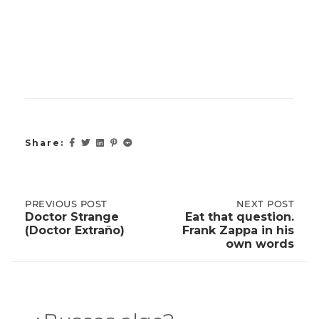
Share:
Post
PREVIOUS
PREVIOUS POST
NEXT
NEXT POST
POST:
POST:
Doctor Strange
Eat that question.
DOCTOR
EAT
(Doctor Extraño)
Frank Zappa in his
STRANGE
THAT
navigation
own words
(DOCTOR
QUESTION.
EXTRAÑO)
FRANK
ZAPPA
IN
HIS
OWN
WORDS