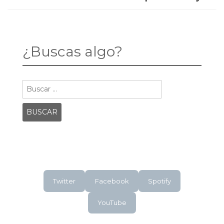
EL
DESPUÉS
HOMBRE
DE
navigation
DE
MAYO
ACERO
¿Buscas algo?
Buscar:
Twitter
Facebook
Spotify
YouTube