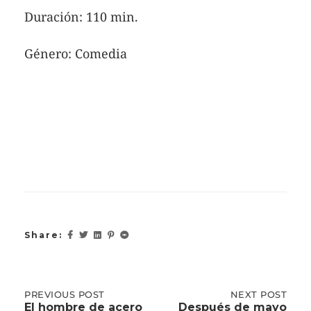
Duración: 110 min.
Género: Comedia
Share:
Post
PREVIOUS
PREVIOUS POST
NEXT
NEXT POST
POST:
POST:
El hombre de acero
Después de mayo