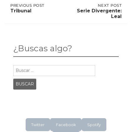
Post
PREVIOUS
PREVIOUS POST
NEXT
NEXT POST
POST:
POST:
Tribunal
Serie Divergente:
TRIBUNAL
SERIE
Leal
DIVERGENTE:
navigation
LEAL
¿Buscas algo?
Buscar:
Twitter
Facebook
Spotify