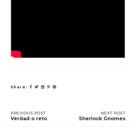
Share:
Post
PREVIOUS
PREVIOUS POST
NEXT
NEXT POST
POST:
POST:
Verdad o reto
Sherlock Gnomes
VERDAD
SHERLOCK
O
GNOMES
navigation
RETO