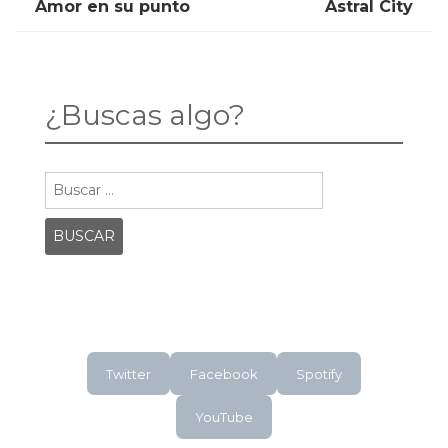
Post
POST:
POST:
Amor en su punto
Astral City
AMOR
ASTRAL
EN
CITY
navigation
SU
PUNTO
¿Buscas algo?
Buscar:
Twitter
Facebook
Spotify
YouTube