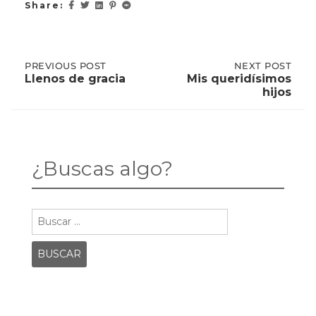
Share:
Post
PREVIOUS
PREVIOUS POST
NEXT
NEXT POST
POST:
POST:
Llenos de gracia
Mis queridísimos
LLENOS
MIS
hijos
DE
QUERIDÍSIMOS
navigation
GRACIA
HIJOS
¿Buscas algo?
Buscar: