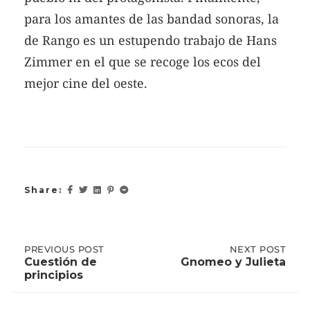
para los amantes de las bandad sonoras, la
de Rango es un estupendo trabajo de Hans
Zimmer en el que se recoge los ecos del
mejor cine del oeste.
Share:
Post
PREVIOUS
PREVIOUS POST
NEXT
NEXT POST
POST:
POST:
Cuestión de
Gnomeo y Julieta
CUESTIÓN
GNOMEO
principios
DE
Y
navigation
PRINCIPIOS
JULIETA