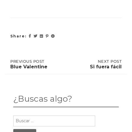
Share:
Post
PREVIOUS
PREVIOUS POST
NEXT
NEXT POST
POST:
POST:
Blue Valentine
Si fuera fácil
BLUE
SI
VALENTINE
FUERA
navigation
FÁCIL
¿Buscas algo?
Buscar: