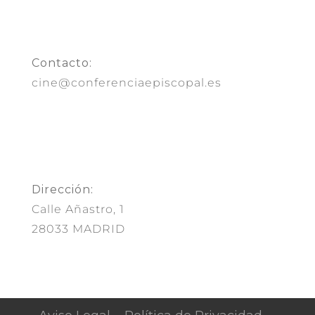
Contacto:
cine@conferenciaepiscopal.es
Dirección:
Calle Añastro, 1
28033 MADRID