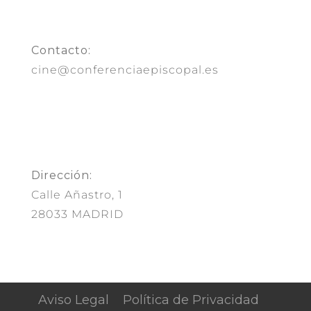
Contacto:
cine@conferenciaepiscopal.es
Dirección:
Calle Añastro, 1
28033 MADRID
Aviso Legal
Política de Privacidad