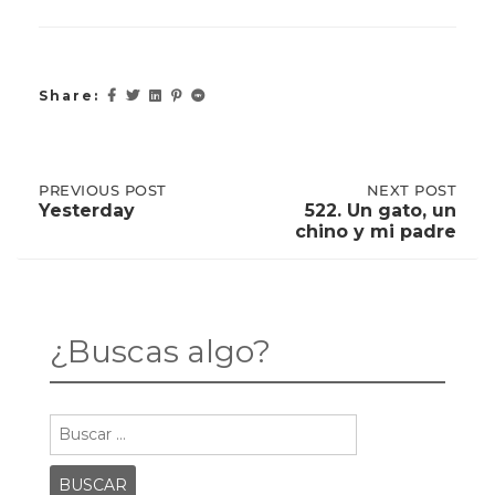
Share:
Post
PREVIOUS
PREVIOUS POST
NEXT
NEXT POST
POST:
POST:
Yesterday
522. Un gato, un
YESTERDAY
522.
chino y mi padre
UN
navigation
GATO,
UN
CHINO
Y
MI
¿Buscas algo?
PADRE
Buscar: