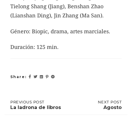
Tielong Shang (Jiang), Benshan Zhao
(Lianshan Ding), Jin Zhang (Ma San).
Género: Biopic, drama, artes marciales.
Duración: 125 min.
Share:
Post
PREVIOUS
PREVIOUS POST
NEXT
NEXT POST
POST:
POST:
La ladrona de libros
Agosto
LA
AGOSTO
LADRONA
navigation
DE
LIBROS