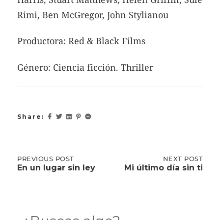
Rimi, Ben McGregor, John Stylianou
Productora: Red & Black Films
Género: Ciencia ficción. Thriller
Share:
Post
PREVIOUS
PREVIOUS POST
NEXT
NEXT POST
POST:
POST:
En un lugar sin ley
Mi último día sin ti
EN
MI
UN
ÚLTIMO
navigation
LUGAR
DÍA
SIN
SIN
LEY
TI