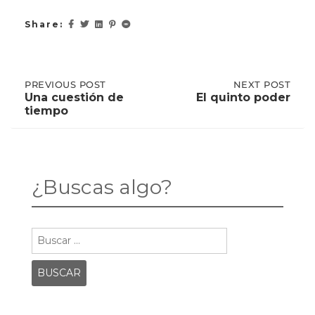
Share:
Post
PREVIOUS
PREVIOUS POST
NEXT
NEXT POST
POST:
POST:
Una cuestión de
El quinto poder
UNA
EL
tiempo
CUESTIÓN
QUINTO
navigation
DE
PODER
TIEMPO
¿Buscas algo?
Buscar: